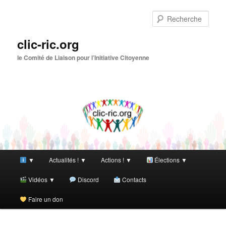
Aller
Aller
au
au
Rech
contenu
contenu
principal
secondaire
clic-ric.org
le Comité de Liaison pour l’Initiative Citoyenne
Menu
▼
Actualités ! ▼
Actions ! ▼
Élections ▼
principal
Vidéos ▼
Discord
Contacts
Faire un don