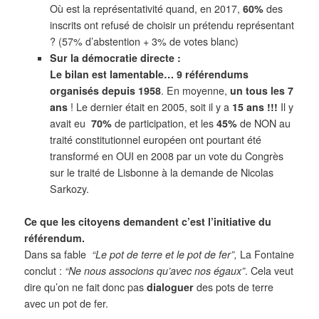
Où est la représentativité quand, en 2017,
60%
des
inscrits ont refusé de choisir un prétendu représentant
? (57% d’abstention + 3% de votes blanc)
Sur la démocratie directe
:
Le bilan est lamentable…
9 référendums
organisés depuis 1958
. En moyenne,
un tous les 7
ans
! Le dernier était en 2005, soit il y a
15 ans !!!
Il y
avait eu
70%
de participation, et les
45%
de NON au
traité constitutionnel européen ont pourtant été
transformé en OUI en 2008 par un vote du Congrès
sur le traité de Lisbonne à la demande de Nicolas
Sarkozy.
Ce que les citoyens demandent c’est
l’initiative
du
référendum.
Dans sa fable
“Le pot de terre et le pot de fer”,
La Fontaine
conclut :
“Ne nous associons qu’avec nos égaux”
.
Cela veut
dire qu’on ne fait donc pas
dialoguer
des pots de terre
avec un pot de fe
r.