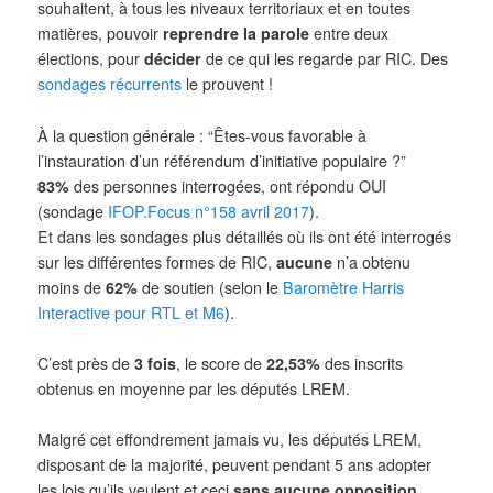
souhaitent, à tous les niveaux territoriaux et en toutes
matières, pouvoir
reprendre la parole
entre deux
élections, pour
décider
de ce qui les regarde par RIC. Des
sondages récurrents
le prouvent !
À la question générale : “Êtes-vous favorable à
l’instauration d’un référendum d’initiative populaire ?”
83%
des personnes interrogées, ont répondu OUI
(sondage
IFOP.Focus n°158 avril 2017
).
Et dans les sondages plus détaillés où ils ont été interrogés
sur les différentes formes de RIC,
aucune
n’a obtenu
moins de
62%
de soutien (selon le
Baromètre Harris
Interactive pour RTL et M6
).
C’est près de
3 fois
, le score de
22,53%
des inscrits
obtenus en moyenne par les députés LREM.
Malgré cet effondrement jamais vu, les députés LREM,
disposant de la majorité, peuvent pendant 5 ans adopter
les lois qu’ils veulent et ceci
sans
aucune
opposition