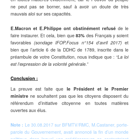
ne peut pas se borner, sauf à avoir un doute de très
mauvais aloi sur ses capacités.
E.Macron et E.Philippe ont obstinément refusé
de le
faire instaurer. Et cela, bien que
83%
des Français y soient
favorables
(sondage IFOP.Focus n°154 d’avril 2017)
et
bien que l’article 6 de la DDHC de 1789, inscrite dans le
préambule de votre Constitution, nous indique que :
“La loi
est l’expression de la volonté générale.”
Conclusion :
La preuve est faite que
le Président et le Premier
ministre
ne souhaitent pas que les citoyens disposent du
référendum d’initiative citoyenne en toutes matières
ouvertes aux élus.
Note :
Le 30.08.2017 sur BFMTV/RMC, M.Castaner, porte-
parole du Gouvernement, avait annoncé la fin d’un monde
politique dans lequel vos prédécesseurs se contentaient