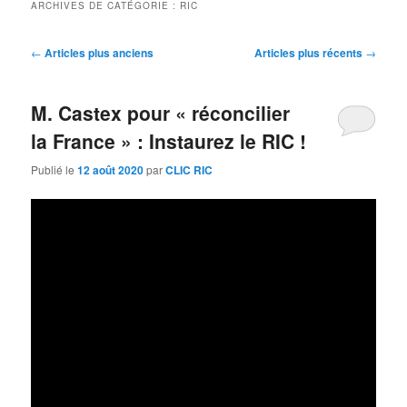
ARCHIVES DE CATÉGORIE :
RIC
Navigation
←
Articles plus anciens
Articles plus récents
→
des
articles
M. Castex pour « réconcilier
la France » : Instaurez le RIC !
Publié le
12 août 2020
par
CLIC RIC