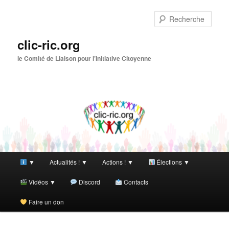
Aller
Aller
au
au
Rech
contenu
contenu
principal
secondaire
clic-ric.org
le Comité de Liaison pour l’Initiative Citoyenne
Menu
▼
Actualités ! ▼
Actions ! ▼
Élections ▼
principal
Vidéos ▼
Discord
Contacts
Faire un don