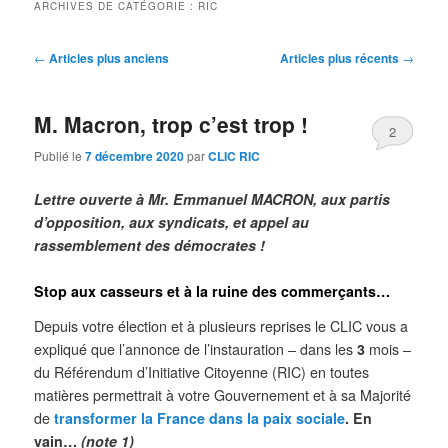
ARCHIVES DE CATÉGORIE :
RIC
Navigation
←
Articles plus anciens
Articles plus récents
→
des
articles
M. Macron, trop c’est trop !
2
Publié le
7 décembre 2020
par
CLIC RIC
Lettre ouverte à Mr. Emmanuel MACRON, aux partis
d’opposition, aux syndicats, et appel au
rassemblement des démocrates !
Stop aux casseurs et à la ruine des commerçants…
Depuis votre élection et à plusieurs reprises le CLIC vous a
expliqué que l’annonce de l’instauration – dans les
3
mois –
du Référendum d’Initiative Citoyenne (RIC) en toutes
matières permettrait à votre Gouvernement et à sa Majorité
de
transformer la France dans la paix sociale
.
En
vain…
(note 1)