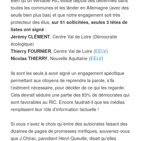
Bien qu’un véritable RIC existe depuis des décennies dans
toutes les communes et les länder en Allemagne (avec des
seuils bien plus bas) et que notre engagement soit très
protecteur des élus,
sur 51 sollicitées, seules 3 têtes de
listes ont signé
:
Jérémy CLÉMENT
, Centre Val de Loire (Démocratie
écologique)
Thierry FOURNIER
, Centre Val de Loire (
EELV
)
Nicolas THIERRY
, Nouvelle Aquitaine (
EELV
)
Ils sont les seuls à avoir signé un engagement spécifique
permettant aux citoyens de reprendre la parole, s’ils
l’estiment nécessaire, pour décider de ce qui les regarde.
Cela devrait séduire une partie des 83% de démocrates qui
sont favorables au RIC. Encore faudrait-il que les médias
remplissent leur rôle d’information factuelle !
Si vous n’avez le choix qu’entre des autocrates faisant des
dizaines de pages de promesses mirifiques, souvenez-vous
que J.Chirac, parodiant Henri Queuille, disait qu’elles