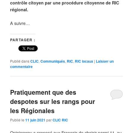
contrôle citoyen par une procédure citoyenne de RIC
régional.
A suivre…
PARTAGER :
Publié dans
CLIC
,
Communiqués
,
RIC
,
RIC locaux
|
Laisser un
commentaire
Pratiquement que des
despotes sur les rangs pour
les Régionales
Publié le
11 juin 2021
par
CLIC RIC
Opinionway a proposé aux Français de choisir parmi 11, au