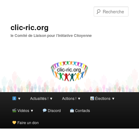
Aller
Aller
au
au
Rech
contenu
contenu
principal
secondaire
clic-ric.org
le Comité de Liaison pour l’Initiative Citoyenne
Menu
▼
Actualités ! ▼
Actions ! ▼
Élections ▼
principal
Vidéos ▼
Discord
Contacts
Faire un don