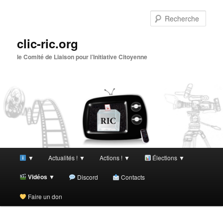
Aller
au
Rech
contenu
principal
clic-ric.org
le Comité de Liaison pour l’Initiative Citoyenne
Menu
▼
Actualités ! ▼
Actions ! ▼
Élections ▼
principal
Vidéos ▼
Discord
Contacts
Faire un don