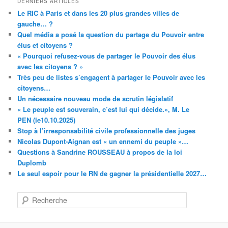
DERNIERS ARTICLES
Le RIC à Paris et dans les 20 plus grandes villes de
gauche… ?
Quel média a posé la question du partage du Pouvoir entre
élus et citoyens ?
« Pourquoi refusez-vous de partager le Pouvoir des élus
avec les citoyens ? »
Très peu de listes s’engagent à partager le Pouvoir avec les
citoyens…
Un nécessaire nouveau mode de scrutin législatif
« Le peuple est souverain, c’est lui qui décide.», M. Le
PEN (le10.10.2025)
Stop à l’irresponsabilité civile professionnelle des juges
Nicolas Dupont-Aignan est « un ennemi du peuple »…
Questions à Sandrine ROUSSEAU à propos de la loi
Duplomb
Le seul espoir pour le RN de gagner la présidentielle 2027…
R
e
c
h