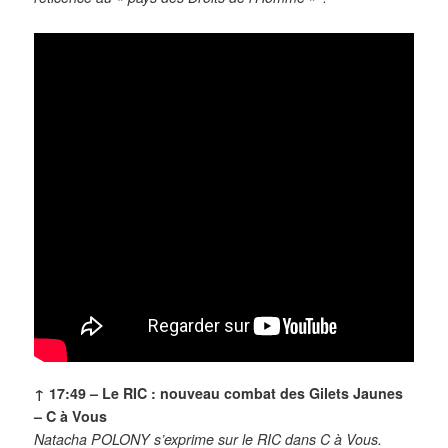
↑ 17:49 – Le RIC : nouveau combat des Gilets Jaunes
– C à Vous
Natacha POLONY s’exprime sur le RIC dans C à Vous.