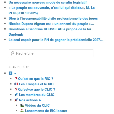
Un nécessaire nouveau mode de scrutin législatif
« Le peuple est souverain, c’est lui qui décide.», M. Le
PEN (le10.10.2025)
Stop à l’irresponsabilité civile professionnelle des juges
Nicolas Dupont-Aignan est « un ennemi du peuple »…
Questions à Sandrine ROUSSEAU à propos de la loi
Duplomb
Le seul espoir pour le RN de gagner la présidentielle 2027…
R
e
c
h
PLAN DU SITE
e
▼
r
Qu’est ce que le RIC ?
c
Les Français et le RIC
h
Qu’est-ce que le CLIC ?
e
Les membres du CLIC
Nos actions ►
Vidéos du CLIC
Lancements de RIC locaux