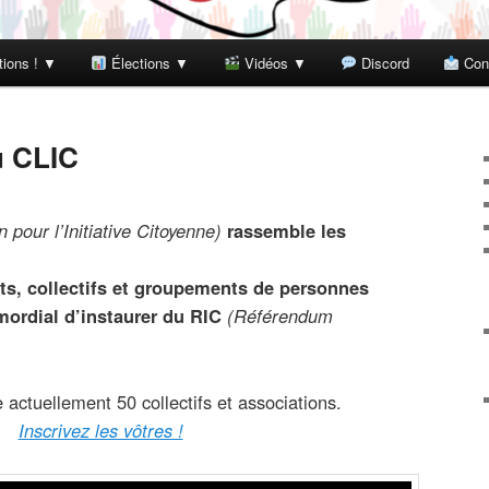
tions ! ▼
Élections ▼
Vidéos ▼
Discord
Con
u CLIC
 pour l’Initiative Citoyenne)
rassemble les
s, collectifs et groupements de personnes
mordial d’
instaurer du RIC
(Référendum
actuellement 50 collectifs et associations.
Inscrivez les vôtres !