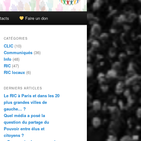
tacts
Faire un don
CATÉGORIES
CLIC
(10)
Communiqués
(36)
Info
(48)
RIC
(47)
RIC locaux
(6)
DERNIERS ARTICLES
Le RIC à Paris et dans les 20
plus grandes villes de
gauche… ?
Quel média a posé la
question du partage du
Pouvoir entre élus et
citoyens ?