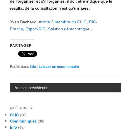
de l’organiser et s’
il
l’organise,
il
doit être
indiqué
que
le
résultat de la consultation
n’est qu’
un avis.
Yvan Bachaud,
A
rticle 3
,
membre du
CLIC
,
RIC-
France,
Espoir-RIC
,
Solution démocratique…
PARTAGER :
Publié dans
Info
|
Laisser un commentaire
Articles précédents
CATÉGORIES
CLIC
(10)
Communiqués
(36)
Info
(48)