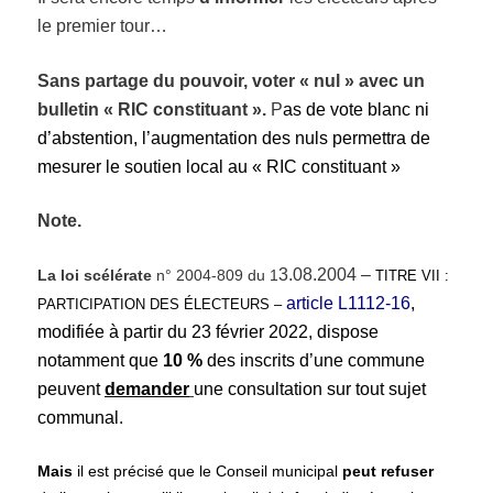
le premier tour…
Sans partage du pouvoir, voter « nul » avec un
bulletin « RIC constituant ».
P
as de vote blanc ni
d’abstention,
l
’augmentation des nuls permettra de
mesurer
le
soutien local
au « RIC constituant »
Note.
3.08.2004 –
La
loi scélérate
n° 2004-809 du
1
TITRE VII :
article L1112-16
,
PARTICIPATION DES ÉLECTEURS –
modifiée à partir du 23 février 2022,
dispose
notamment
que
10 %
des inscrits d’une commune
peuvent
demander
une consultation sur tout sujet
communal
.
Mais
il est
précisé
que l
e
C
onseil municipal
peut refuser