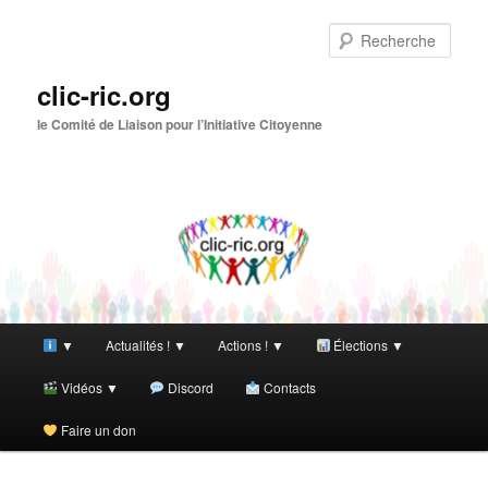
Aller
Aller
au
au
Rech
contenu
contenu
principal
secondaire
clic-ric.org
le Comité de Liaison pour l’Initiative Citoyenne
Menu
▼
Actualités ! ▼
Actions ! ▼
Élections ▼
principal
Vidéos ▼
Discord
Contacts
Faire un don