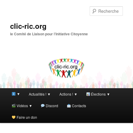
Aller
au
Rech
contenu
principal
clic-ric.org
le Comité de Liaison pour l’Initiative Citoyenne
Menu
▼
Actualités ! ▼
Actions ! ▼
Élections ▼
principal
Vidéos ▼
Discord
Contacts
Faire un don