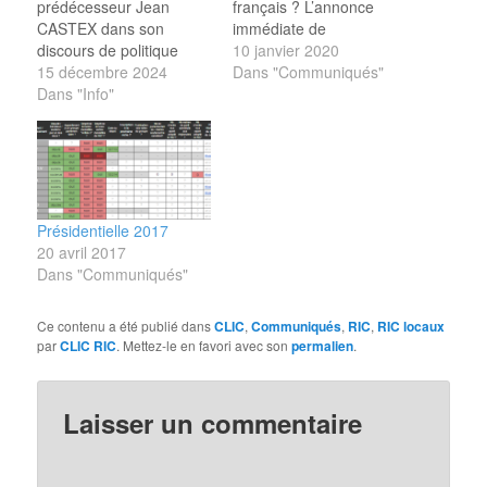
prédécesseur Jean
français ? L’annonce
CASTEX dans son
immédiate de
discours de politique
l’instauration - dans les
10 janvier 2020
générale du 15 juillet
15 décembre 2024
trois mois - du
Dans "Communiqués"
2020 : « Et il nous
Dans "Info"
référendum d’initiative
appartiendra ensemble
citoyenne en toutes
de trouver les modalités
matières (RIC ETM)
de conciliation entre
ouvertes aux élus,
démocratie directe et
enlèverait toute
démocratie
justification légitime à la
représentative,(...) »
poursuite de la grève et
Présidentielle 2017
Mais pendant plus de
des manifestations. Les
20 avril 2017
quatre ans, rien n’a été
négociations…
Dans "Communiqués"
proposé. Pourtant en ce
qui…
Ce contenu a été publié dans
CLIC
,
Communiqués
,
RIC
,
RIC locaux
par
CLIC RIC
. Mettez-le en favori avec son
permalien
.
Laisser un commentaire