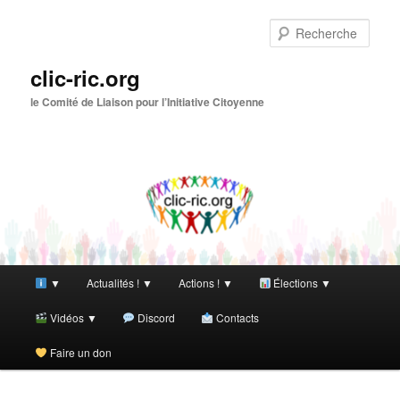
Aller
au
Rech
contenu
principal
clic-ric.org
le Comité de Liaison pour l’Initiative Citoyenne
Menu
▼
Actualités ! ▼
Actions ! ▼
Élections ▼
principal
Vidéos ▼
Discord
Contacts
Faire un don