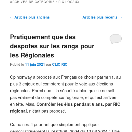
ARCHIVES DE CATÉGORIE :
RIC LOCAUX
Navigation
←
Articles plus anciens
Articles plus récents
→
des
articles
Pratiquement que des
despotes sur les rangs pour
les Régionales
Publié le
11 juin 2021
par
CLIC RIC
Opinionway a proposé aux Français de choisir parmi 11, au
plus 3 enjeux qui compteront pour le vote aux élections
régionales. Parmi eux « la sécurité » bien qu’elle ne soit
pas vraiment de compétence régionale, et qui est arrivée
en tête. Mais,
Contrôler les élus pendant 6 ans, par RIC
régional
, n’était pas proposé.
Ce ne serait pourtant que simplement appliquer
démocratiquement la loi n°809- 2004 du 13.08.2004 : Titre