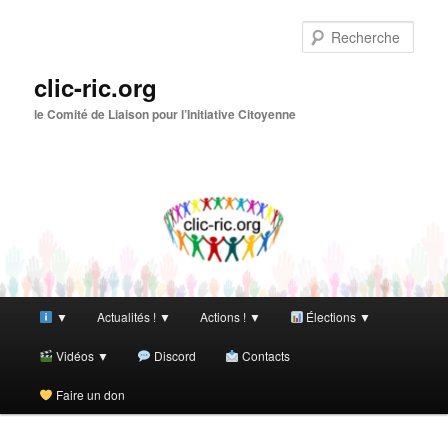
Aller
Aller
au
au
Rech
contenu
contenu
principal
secondaire
clic-ric.org
le Comité de Liaison pour l’Initiative Citoyenne
Menu
▼
Actualités ! ▼
Actions ! ▼
Élections ▼
principal
Vidéos ▼
Discord
Contacts
Faire un don