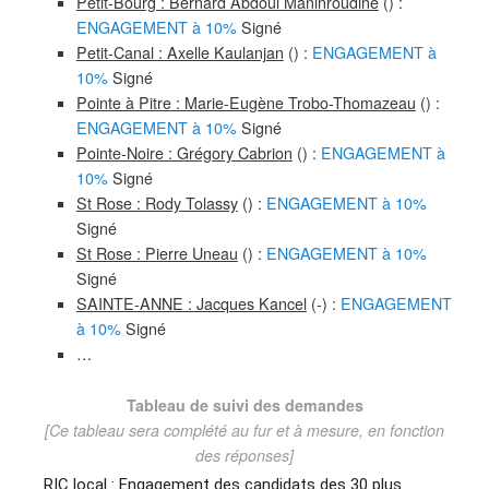
Petit-Bourg : Bernard Abdoul Maninroudine
() :
ENGAGEMENT à 10%
Signé
Petit-Canal : Axelle Kaulanjan
() :
ENGAGEMENT à
10%
Signé
Pointe à Pitre : Marie-Eugène Trobo-Thomazeau
() :
ENGAGEMENT à 10%
Signé
Pointe-Noire : Grégory Cabrion
() :
ENGAGEMENT à
10%
Signé
St Rose : Rody Tolassy
() :
ENGAGEMENT à 10%
Signé
St Rose : Pierre Uneau
() :
ENGAGEMENT à 10%
Signé
SAINTE-ANNE : Jacques Kancel
(-) :
ENGAGEMENT
à 10%
Signé
…
Tableau de suivi des demandes
[Ce tableau sera complété au fur et à mesure, en fonction
des réponses]