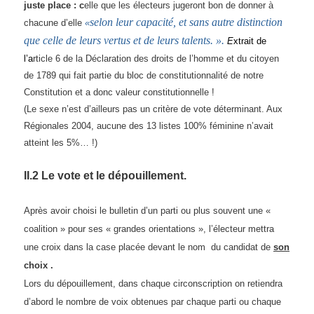
juste place :
c
elle que les électeurs jugeront bon de donner à
selon leur capacité, et sans autre distinction
chacune d’elle
«
que celle de leurs vertus et de leurs talents. ».
E
xtrait de
l’
a
rticle 6 de la Déclaration des droits de l’homme et du citoyen
de 1789 qui fait partie du bloc de constitutionnalité de notre
Constitution et a donc valeur constitutionnelle !
(
Le sexe n’est d’ailleurs pas un critère de vote déterminant. Aux
Régionales 2004, aucune des 13 listes 100% féminine n’avait
atteint les 5%… !)
II.2
Le vote et le dépouillement.
Après avoir choisi le bulletin d’un parti ou plus souvent une «
coalition » pour ses « grandes orientations », l’électeur mettra
une croix dans la case placée devant le nom du candidat de
son
choix .
Lors du dépouillement, dans chaque circonscription on retiendra
d’abord l
e nombre de voix
obtenu
es
par chaque parti ou chaque