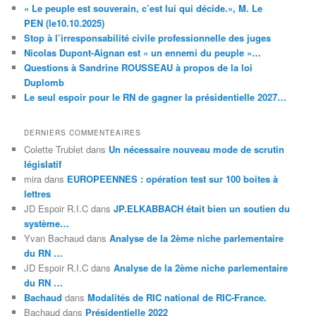
« Le peuple est souverain, c’est lui qui décide.», M. Le
PEN (le10.10.2025)
Stop à l’irresponsabilité civile professionnelle des juges
Nicolas Dupont-Aignan est « un ennemi du peuple »…
Questions à Sandrine ROUSSEAU à propos de la loi
Duplomb
Le seul espoir pour le RN de gagner la présidentielle 2027…
DERNIERS COMMENTEAIRES
Colette Trublet
dans
Un nécessaire nouveau mode de scrutin
législatif
mira
dans
EUROPEENNES : opération test sur 100 boites à
lettres
JD Espoir R.I.C
dans
JP.ELKABBACH était bien un soutien du
système…
Yvan Bachaud
dans
Analyse de la 2ème niche parlementaire
du RN …
JD Espoir R.I.C
dans
Analyse de la 2ème niche parlementaire
du RN …
Bachaud
dans
Modalités de RIC national de RIC-France.
Bachaud
dans
Présidentielle 2022