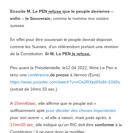
Ensuite M. Le PEN
refuse
que le peuple devienne –
enfin – le Souverain,
comme le nomme nos voisins
suisses.
En effet pour être souverain le peuple devrait disposer,
comme les Suisses, d’un référendum portant une révision
de la Constitution.
0r
M. Le PEN
le
refuse.
Peu avant la Présidentielle, le12.04.2022, Mme Le Pen a
tenu une
conférence
de presse
à Vernon (Eure)
https://www.youtube.com/watch?v=nCe2RXpdI3s&t=1040s
.
(extrait de 24mn.33 sec.)
A
15mn40sec,
elle a
ffirme que le peuple est «
suffisamment apte
pour décider des choses importantes
pour son avenir »,
et elle a raison,
m
ais juste après, à
17mn20 sec
, elle
indique qu’un
RIC
doit être
conforme
à la
Constitution !
Il ne peut donc la modifier.