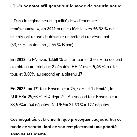
I.1.Un constat affligeant sur le mode de scrutin actuel.
– Dans le régime actuel, qualifié de « démocratie
représentative »,
en 2022
pour les législatives
56,32 %
des
inscrits
ont refusé d
e désigner un prétendu représentant !
(53,77 % abstention ,2,55 % Blanc)
En 2012,
le FN avec
13,60 %
au 1er tour, et 3,66 % au second
n’a obtenu au total que
2
députés. EELV avec
5,46 %
au 1er
tour, et 3,60% au second en a obtenu
17
!
er
En 2022,
au 1
tour Ensemble = 25,77 % et 1 député ; la
NUPES= 25,66 % et 4 députés. Au second tour Ensemble =
38,57%= 244 députés, NUPES= 31,60 %= 127 députés
Ces inégalités et la chienlit que provoquent aujourd’hui ce
mode de scrutin, font de son remplacement une priorité
absolue et urgente.