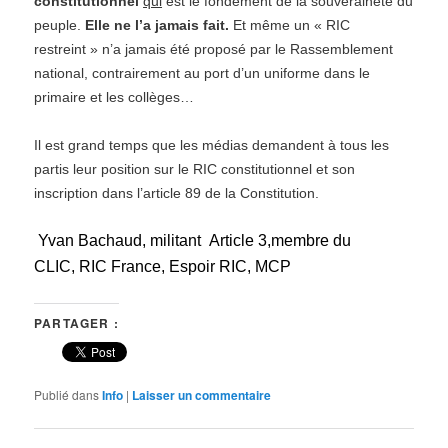
constitutionnel
qui
est le fondement de la souveraineté du
peuple.
Elle ne l’a
jamais
fait.
Et même un « RIC
restreint » n’a jamais été proposé par le Rassemblement
national, contrairement au port d’un uniforme dans le
primaire et les collèges…
Il est grand temps que les médias demandent à tous les
partis leur position sur le RIC constitutionnel et son
inscription dans l’article 89 de la Constitution.
Yvan Bachaud, militant
Article 3
,
membre du
CLIC
,
RIC France,
Espoir RIC
,
MC
P
PARTAGER :
Publié dans
Info
|
Laisser un commentaire