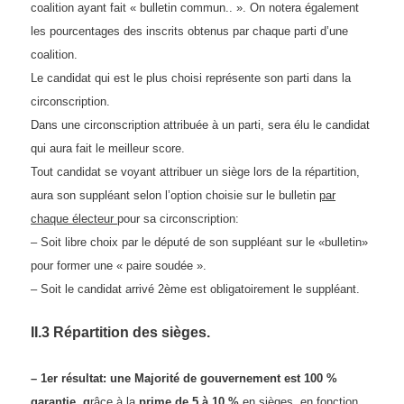
coalition ayant fait « bulletin commun.. ».
O
n notera également
les pourcentages
des inscrits
obtenus par chaque parti d’une
coalition.
Le candidat qui est le plus choisi représente son parti dans la
circonscription.
Dans une circonscription attribuée à un parti, sera élu le candidat
qui aura fait le meilleur score.
Tout candidat se voyant attribuer un siège lors de la répartition,
aura son suppléant selon l’option choisie sur le bulletin
par
chaque électeur
pour sa circonscription:
– Soit libre choix par le député de son suppléant sur le «bulletin»
pour former une « paire soudée ».
– Soit le candidat arrivé 2ème est obligatoirement le suppléant.
II.3 Répartition des sièges.
– 1er résultat: une Majorité de gouvernement est 100 %
garantie,
g
râce à la
prime de 5 à 10 %
en
sièges, en
fonction