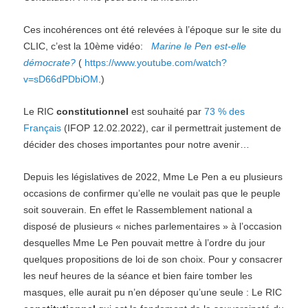
Ces incohérences ont été relevées à l’époque
sur le site du
CLIC, c’est la 10ème vidéo:
Marine le Pen est-elle
démocrate?
(
https://www.youtube.com/watch?
v=sD66dPDbiOM
.
)
L
e RIC
constitutionnel
est
souhaité par
73 % des
Français
(IFOP 12.02.2022),
car il permet
trait
justement de
décider des choses importantes pour
notre
avenir…
Depuis les législatives de 2022, Mme Le Pen a eu plusieurs
occasions de confirmer qu’elle ne voulait pas que le peuple
soit souverain. En effet le Rassemblement national a
disposé de plusieurs « niches parlementaires » à l’occasion
desquelles Mme Le Pen pouvait mettre à l’ordre du jour
quelques propositions de loi de son choix. Pour y consacrer
les neuf heures de la séance et bien faire tomber les
masques, elle aurait pu n’en déposer qu’une seule : Le RIC