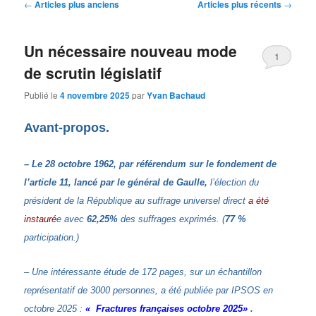
Navigation
←
Articles plus anciens
Articles plus récents
→
des
articles
Un nécessaire nouveau mode
1
de scrutin législatif
Publié le
4 novembre 2025
par
Yvan Bachaud
Avant-propos.
– Le 28 octobre 1962, par référendum sur le fondement de
l’article 11, lancé par le général de Gaulle,
l’élection du
président de la République au suffrage universel direct
a été
instauré
e avec
62,25%
des suffrages exprimés. (
77 %
participation.)
– Une intéressante étude de 172 pages, sur un échantillon
représentatif de 3000 personnes, a été publiée par IPSOS en
octobre 2025 :
« Fractures françaises octobre 2025»
.