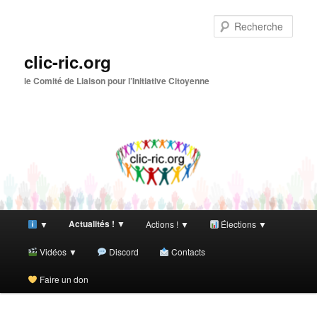
Aller
Aller
au
au
Rech
contenu
contenu
principal
secondaire
clic-ric.org
le Comité de Liaison pour l’Initiative Citoyenne
Menu
Actualités ! ▼
▼
Actions ! ▼
Élections ▼
principal
Vidéos ▼
Discord
Contacts
Faire un don