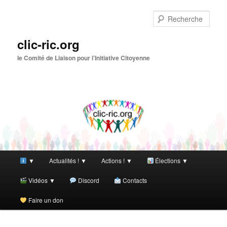
Aller
au
Rech
contenu
principal
clic-ric.org
le Comité de Liaison pour l’Initiative Citoyenne
Menu
▼
Actualités ! ▼
Actions ! ▼
Élections ▼
principal
Vidéos ▼
Discord
Contacts
Faire un don