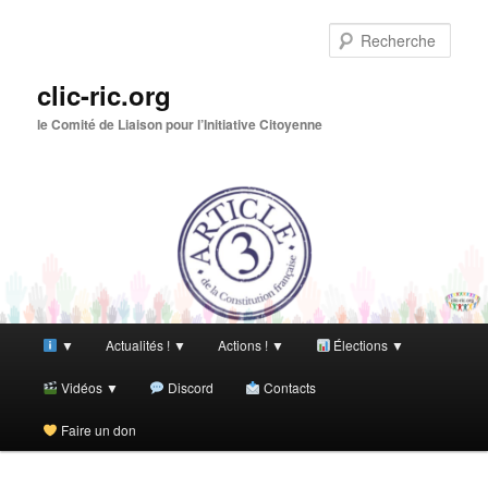
Aller
au
Rech
contenu
principal
clic-ric.org
le Comité de Liaison pour l’Initiative Citoyenne
Menu
▼
Actualités ! ▼
Actions ! ▼
Élections ▼
principal
Vidéos ▼
Discord
Contacts
Faire un don