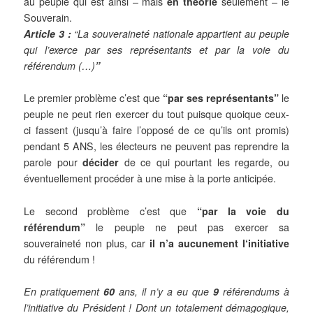
au peuple qui est ainsi – mais
en théorie
seulement – le
Souverain.
Article 3 :
“La souveraineté nationale appartient au peuple
qui l’exerce par ses représentants et par la voie du
référendum (…)
”
Le premier problème
c’est que
“par ses représentants”
le
peuple ne peut rien exercer du tout puisque quoique ceux-
ci fassent (jusqu’à faire l’opposé de ce qu’ils ont promis)
pendant 5 ANS, les électeurs ne peuvent pas reprendre la
parole pour
décider
de ce qui pourtant les regarde, ou
éventuellement procéder à une mise à la porte anticipée.
Le second problème
c’est que
“par la voie du
référendum”
le peuple ne peut pas exercer sa
souveraineté non plus, car
il n’a aucunement l
‘initiative
du référendum !
En pratiquement
60
ans, il n’y a eu que
9
référendums à
l’initiative du Président ! Dont un totalement démagogique,