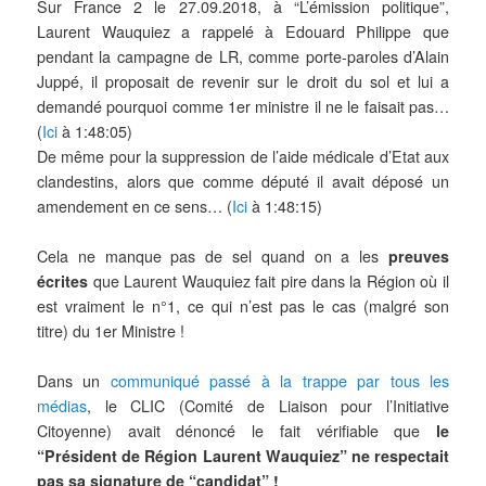
Sur France 2 le 27.09.2018, à “L’émission politique”,
Laurent Wauquiez a rappelé à Edouard Philippe que
pendant la campagne de LR, comme porte-paroles d’Alain
Juppé, il proposait de revenir sur le droit du sol et lui a
demandé pourquoi comme 1er ministre il ne le faisait pas…
(
Ici
à 1:48:05)
De même pour la suppression de l’aide médicale d’Etat aux
clandestins, alors que comme député il avait déposé un
amendement en ce sens… (
Ici
à 1:48:15)
Cela ne manque pas de sel quand on a les
preuves
écrites
que Laurent Wauquiez fait pire dans la Région où il
est vraiment le n°1, ce qui n’est pas le cas (malgré son
titre) du 1er Ministre !
Dans un
communiqué passé à la trappe par tous les
médias
, le CLIC (Comité de Liaison pour l’Initiative
Citoyenne) avait dénoncé le
fait vérifiable
que
le
“Président de Région Laurent Wauquiez” ne respectait
pas s
a signature de “candidat” !