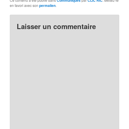
Ce contenu a été publié dans
Communiqués
par
CLIC RIC
. Mettez-le
en favori avec son
permalien
.
Laisser un commentaire