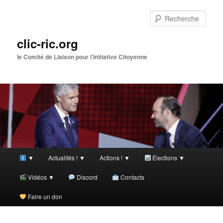
Aller
au
Rech
contenu
principal
clic-ric.org
le Comité de Liaison pour l’Initiative Citoyenne
Menu
▼
Actualités ! ▼
Actions ! ▼
Élections ▼
principal
Vidéos ▼
Discord
Contacts
Faire un don