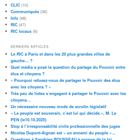
CLIC
(10)
Communiqués
(36)
Info
(48)
RIC
(47)
RIC locaux
(6)
DERNIERS ARTICLES
Le RIC à Paris et dans les 20 plus grandes villes de
gauche… ?
Quel média a posé la question du partage du Pouvoir entre
élus et citoyens ?
« Pourquoi refusez-vous de partager le Pouvoir des élus
avec les citoyens ? »
Très peu de listes s’engagent à partager le Pouvoir avec les
citoyens…
Un nécessaire nouveau mode de scrutin législatif
« Le peuple est souverain, c’est lui qui décide.», M. Le
PEN (le10.10.2025)
Stop à l’irresponsabilité civile professionnelle des juges
Nicolas Dupont-Aignan est « un ennemi du peuple »…
Questions à Sandrine ROUSSEAU à propos de la loi